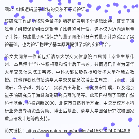
图3：纠缠逻辑量子比特的贝尔不等式验证。
该研究工作成功将玻色量子纠错码扩展到多个逻辑比特，证实了通
过量子纠错保护纠缠逻辑量子比特的可行性，这不仅为迈向通用量
子计算，构建量子纠错保护的量子网络和分布式量子计算奠定了实
验基础，也为验证物理学基本原理提供了新的实验平台。
论文共同第一作者包括清华大学交叉信息院21届博士毕业生蔡伟
州、22届博士毕业生穆相豪和博士后王韦婷，共同通讯作者为清华
大学交叉信息院王韦婷、中科大邹长铃教授和清华大学孙麓岩教
授。其他作者还包括清华大学交叉信息院博士生周杰、马雨玮、潘
啸轩、华子越、刘心宇、实验员王海艳、研究员宋祎璞，以及北京
量子院研究员于海峰和副研究员薛光明等。此项目得到了国家自然
科学基金、科技创新2030、北京市自然科学基金、中央高校基本科
研业务费专项资金资助、博士后基金、清华大学国强研究院和国家
重点研发计划等的支持。
论文链接：
https://www.nature.com/articles/s41567-024-02446-8