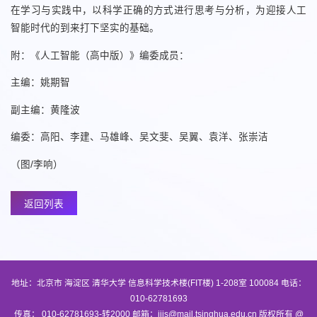
在学习与实践中，以科学正确的方式进行思考与分析，为迎接人工
智能时代的到来打下坚实的基础。
附：《人工智能（高中版）》编委成员：
主编：姚期智
副主编：黄隆波
编委：高阳、李建、马雄峰、吴文斐、吴翼、袁洋、张崇洁
（图/李响）
返回列表
地址：北京市 海淀区 清华大学 信息科学技术楼(FIT楼) 1-208室 100084 电话：
010-62781693
传真： 010-62781693-转2000 邮箱：iiis@mail.tsinghua.edu.cn 版权所有 @