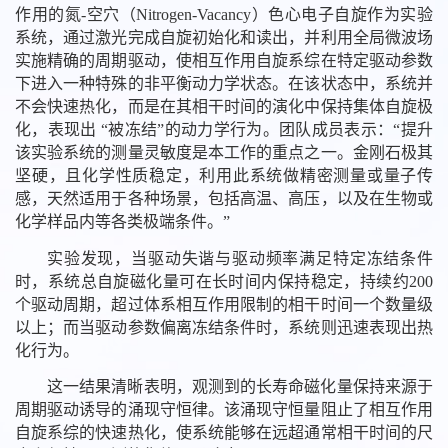
作用的氮-空穴（Nitrogen-Vacancy）色心电子自旋作为实验
系统，通过激光完成自旋初始化和读出，并利用全局微波场
实施精确的周期驱动，使相互作用自旋系综在特定驱动参数
下进入一种特殊的非平衡动力学状态。在该状态中，系统并
不会快速热化，而是在其相干时间的演化中保持集体自旋极
化，表现出 “被冻结”的动力学行为。团队成员表示：“提升
该实验系统的测量灵敏度是本工作的重点之一。金刚石极其
坚硬，且化学性质稳定，利用此系统做精密测量或量子传
感，天然适用于各种场景，包括高温、高压，以及在生物或
化学样品内等各类极端条件。”
实验发现，当驱动失谐与驱动频率满足特定冻结条件
时，系统总自旋磁化量可在长时间内保持稳定，持续约200
个驱动周期，超过体系相互作用限制的相干时间一个数量级
以上；而当驱动参数偏离冻结条件时，系统则迅速表现出热
化行为。
这一结果清晰表明，观测到的长寿命磁化量保持来源于
周期驱动诱导的涌现守恒律。该涌现守恒量阻止了相互作用
自旋系综的快速热化，使系统能够在远超通常相干时间的尺