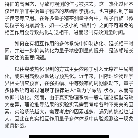
特征的高温态，导致可观测的信号被抹去。这一热化过程不
仅是理解非平衡量子物态的基础科学挑战，也直接限制了量
子传感等应用。在许多量子精密测量平台中，粒子自旋（微
观粒子的内禀属性，如一根极小的 “磁针”）之间不可避免的
相互作用会导致热化与退相干，进而限制有效测量时间。
如何在有相互作用的多体系统中抑制热化、延长相干时
间，并进一步将其转化为量子精密测量的提升，是该领域长
期关注的重要问题。
以往突破热化限制的方式主要依赖于引入无序产生局域
化，或采用高频驱动诱导预热化。近年来，国际理论物理学
界相关研究预言，在强振幅、中等频率的周期驱动下，量子
多体系统可通过涌现守恒律进入“动力学冻结”状态，从而有
效抑制热化。然而，由于真实物理系统一般与理论模型有较
大差异，理论推导结果的实验实现需要考虑各种不完美的因
素，实验系统越大，需要考虑的因素越多，遇到的挑战也越
大，因此在真实相互作用量子多体体系中实验观测这一现象
颇具挑战。