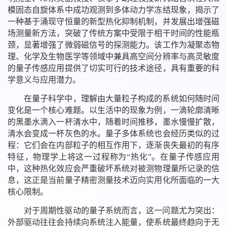
模固态自旋体系中成功观测到多体动力学冻结现象，揭示了
一种基于涌现守恒量的新型热化抑制机制，并发展出增强磁
场测量新方法，突破了传统方案中受限于相干时间的性能瓶
颈，显著增强了微弱磁信号的探测能力。该工作为凝聚态物
理、化学及生物医学等领域中兼具高空间分辨率与高灵敏度
的量子传感应用提供了切实可行的技术途径，具有重要的科
学意义与应用潜力。
在量子科学中，理解由大量粒子构成的系统如何随时间
变化是一个核心难题。以生活中的现象为例，一滴轮廓清晰
的黑墨水滴入一杯清水中，随着时间推移，墨水慢慢扩散，
清水会变成一杯灰色的水。量子多体系统也会经历类似的过
程：它们会在内部粒子的相互作用下，逐渐丧失最初的有序
特征，物理学上将这一过程称为“热化”。在量子传感应用
中，这种热化效应会严重破坏系统对被测物理量所记录的信
息，这正是当前量子精密测量技术迈向实用化所面临的一大
核心限制。
对于周期性驱动的量子系统而言，这一问题尤为突出：
外部驱动往往会持续向系统注入能量，使系统最终趋向于无