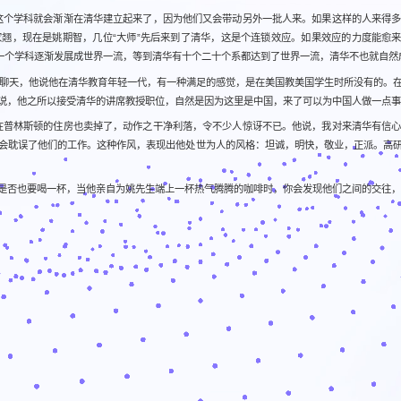
这个学科就会渐渐在清华建立起来了，因为他们又会带动另外一批人来。如果这样的人来得
翘，现在是姚期智，几位“大师”先后来到了清华，这是个连锁效应。如果效应的力度能愈来
又一个学科逐渐发展成世界一流，等到清华有十个二十个系都达到了世界一流，清华不也就自然
我们聊天，他说他在清华教育年轻一代，有一种满足的感觉，是在美国教美国学生时所没有的。
说，他之所以接受清华的讲席教授职位，自然是因为这里是中国，来了可以为中国人做一点事
在普林斯顿的住房也卖掉了，动作之干净利落，令不少人惊讶不已。他说，我对来清华有信
会耽误了他们的工作。这种作风，表现出他处世为人的风格：坦诚，明快，敬业，正派。高
是否也要喝一杯，当他亲自为姚先生端上一杯热气腾腾的咖啡时，你会发现他们之间的交往