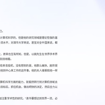
已。
究计算机科学的，但是他的研究领域是理论性强的基
一流水平，对清华大学来说，甚至对全中国来说，都
位，原来也互有所知，但是，以姚先生在世界学术界
智刮目相看。
得愈来愈投机，没有想到的是，他那么痛快，居然很
谈他到中心来工作的这件事。他的夫人储枫和他一样
计算机科学方面的能力，就毅然转行到计算机领域去
准目标后，抓住机会，做出明快的决定，然后全力以
加注重学术性的研究。“清华要想达到世界一流，必