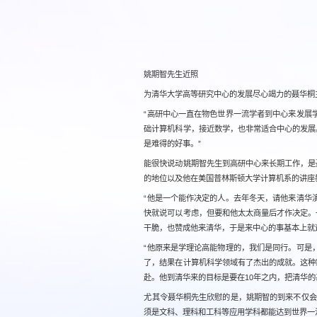
姚期智先生近照
为清华大学高等研究中心的发展尽心竭力的聂华桐
“高研中心一直在物色世界一流学者到中心来发展
础计算机科学，接近数学，也非常适合中心的发展
是难得的好事。”
能很快说动姚期智先生到高研中心来长期工作，是
的地位以及他在美国普林斯顿大学计算机系的讲座
“他是一个能作决定的人。去年冬天，请他来清华
快就说可以考虑，但要和他太太商量后才作决定。
干脆，也赞成他来清华，于是来中心的事基本上就
“他原来是学理论高能物理的，我们是同行。可是
了，结果在计算机科学领域有了杰出的成就。这种
赴。他到清华来的目标是要在10年之内，把清华的
尤其令聂华桐先生欣慰的是，姚期智的到来不仅会
须是文科、理科和工科等应用学科都能达到世界一