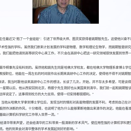
主任最近又“抱了一个金娃娃”：引进了世界级大师、图灵奖获得者姚期智先生。这使他兴奋不
学术性强的学科。虽然我们原来计划发展的学科是物理、数学和理论生物学，而姚期智是研
。我们能把他请到高等研究中心来工作，不只会在高研中心把这一研究领域很快发展到世界
聂华桐事先没有料到的。虽然他和姚先生同是哈佛大学校友，都在哈佛大学物理系拿博士学
教授职位，他能在一周左右的时间就作出长期来高研中心工作的决定，使得他不得不对姚期
演讲，我当时跟他谈来高研中心工作的想法，长谈了几次。开始，并不存太多希望，可是谈
一星期以后，他从西安回到北京，杨振宁先生刚好也从美国来到清华，我们就一起和姚期智
这样说定了。这事得到校方的大力支持，使得一切安排都很顺利。”
，当他从哈佛大学拿到博士学位后，发现当时的情形对高能物理的发展不利，考虑到自己在
毅然作决断的作风，十分难得，也说明了他为什么能够果断地做出来清华的决定。他能在看
基础计算机科学研究工作带入世界一流。”
给清华带来声望，还会给清华的工科带来一股清新的学术风气，使应用性强的计算机学科更
流。他的到来会对清华整体的学术发展起到好的影响。”