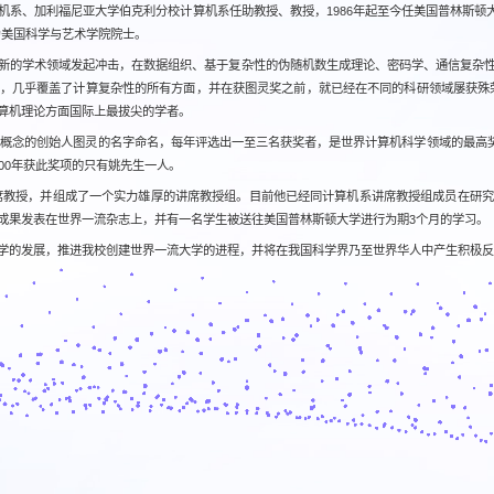
利福尼亚大学伯克利分校计算机系任助教授、教授，1986年起至今任美国普林斯顿大学计算机科学系W
选为美国科学与艺术学院院士。
新的学术领域发起冲击，在数据组织、基于复杂性的伪随机数生成理论、密码学、通信复杂
，几乎覆盖了计算复杂性的所有方面，并在获图灵奖之前，就已经在不同的科研领域屡获殊
算机理论方面国际上最拔尖的学者。
算机概念的创始人图灵的名字命名，每年评选出一至三名获奖者，是世界计算机科学领域的最高奖
00年获此奖项的只有姚先生一人。
系讲席教授，并组成了一个实力雄厚的讲席教授组。目前他已经同计算机系讲席教授组成员在研
成果发表在世界一流杂志上，并有一名学生被送往美国普林斯顿大学进行为期3个月的学习。
学的发展，推进我校创建世界一流大学的进程，并将在我国科学界乃至世界华人中产生积极