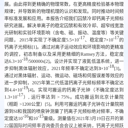
展。由此得到更精确的物理常数，在更高精度检验基本物理
规律；并导致新的物理机理的认识和发现。同时推动时间频
率标准发展和应用。本报告介绍我们囚禁冷却钙离子光频标
研究进展。解决单离子的稳定囚禁和有效冷却、超窄线宽激
光研制和实验环境影响（含电、磁、振动、温度等）等关键
-17
-17
问题， 2015年实现了不确定度
5.5×10
、稳定度
7×10
的
钙离子光频标
[1]
。通过对离子运动效应和环境影响的更精准
的调控，初态制备以及采用更精细的
Ramsey
方法，稳定度
-18
达
6.3×10
/500000s[2]
。设计并实现了液氮低温系统，进一
-18
步抑制黑体辐射效应，
2021
年
频率不确定达到
3
×10
[3]
。
通过对黑体辐射、运动、微运动、磁场和伺服误差等效应的
进一步抑制，
2025
年第二代低温钙离子光频标频率不确定达
-19
到
4.4×10
[4]
。实现可搬运的钙离子光钟（不确定度达到
-17
1.3×10
）
,
运行率达到
> 75%
。成功搬运到北京计量院
（相距
>1200
公里）
[5]
。
利用可搬运钙离子光钟在计量院朔
源到SI和我国的喷泉钟
测量了钙离子光频标绝对频率，不确
-16
-15
定度达
10
和
10
量级。测量值
在2021年3月19日召开的第
22届国际时间频率咨询委员会会议上被采纳，钙离子光频跃