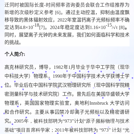
迁同时被国际长度-时间频率咨询委员会联合工作组推荐为
新增的次级秒定义参考 [6]。
通过主动控温，抑制由温度飘
移导致的黑体辐射效应，
2022
年室温钙离子光频标
频率不确
-18
-15
定达到
4.8×10
[7]
。
2024
年稳定度达到
1.16×10
/
√τ
[8]
。
同时，展望离子光钟的未来发展，我们如何面临科学和技术
的挑战。
个人简介:
高克林
研究员，博导，1982
年
1
月毕业于华中工学院（现华
中科技大学）物理系，
1990
年于中国科学技术大学获博士学
位。毕业后在中国科学院武汉物理研究所（现中国科学院精
密测量科学与技术研究院）工作。
曾先后在美国华盛顿大学
物理系，英国国家物理实验室，奥地利Innsbruck 大学访问
和合作研究。
主要从事囚禁冷却离子光频标以及精密谱研
究。
2005年，被科技部聘为“973”计划“原子频标物理与技术
基础”项目首席科学家；2011年被科技部聘为 “973” 计划 “光