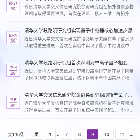
05-24
近日清华大学交叉信息研究院徐勇研究组在拓扑凝聚态物
2021
理领域取得重要进展，首次在理论上预言三维二阶拓扑绝
缘体可以在完全随机点阵即无定形体系中存在，并发现结
构无序可以诱发拓扑平庸相到二阶拓扑绝缘体的量子相
清华大学段路明研究组实现量子中继器核心加速步骤
变...
03-02
近日清华大学交叉信息研究院段路明研究组在量子信息领
2021
域取得重要进展，首次在实验中实现了量子中继协议中的
两个中继模块间的高效纠缠连接，成功展示了量子中继模
块连接效率的规模化提升，是实现实用化的量子中继器
清华大学段路明研究组首次观测到单离子量子相变
的...
02-21
近日，清华大学交叉信息研究院段路明研究组在离子阱量
2021
子模拟领域取得重要进展，该小组利用单个囚禁离子模拟
了量子拉比模型并首次在该模型中观测到量子相变现象。
该成果的研究论文《基于单离子的量子拉比模型中的量
清华大学交叉信息研究院金奇奂研究组刷新单量子比特相干时间纪录
子...
01-18
近日清华大学叉信息研究院金奇奂研究组在量子计算领域
2021
取得重要进展，首次在离子阱系统中实现了超过一个小时
的单量子比特相干时间，刷新了此前的纪录。该成果的研
究论文（Single ion qubit with estimated coherence ...
...
...
共145条
上页
1
7
8
9
10
11