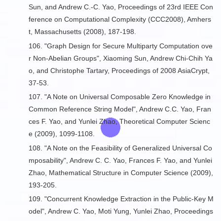
Sun, and Andrew C.-C. Yao, Proceedings of 23rd IEEE Con
ference on Computational Complexity (CCC2008), Amhers
t, Massachusetts (2008), 187-198.
106. "
Graph Design for Secure Multiparty Computation ove
r Non-Abelian Groups
", Xiaoming Sun, Andrew Chi-Chih Ya
o, and Christophe Tartary, Proceedings of 2008 AsiaCrypt,
37-53.
107. "
A Note on Universal Composable Zero Knowledge in
Common Reference String Model
", Andrew C.C. Yao, Fran
ces F. Yao, and Yunlei Zhao, Theoretical Computer Scienc
e (2009), 1099-1108.
108. "
A Note on the Feasibility of Generalized Universal Co
mposability
", Andrew C. C. Yao, Frances F. Yao, and Yunlei
Zhao, Mathematical Structure in Computer Science (2009),
193-205.
109. "
Concurrent Knowledge Extraction in the Public-Key M
odel
", Andrew C. Yao, Moti Yung, Yunlei Zhao, Proceedings