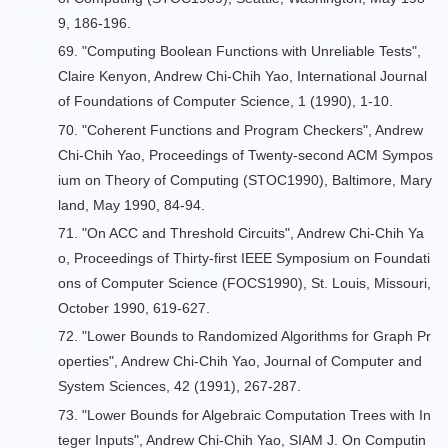
9, 186-196.
69. "Computing Boolean Functions with Unreliable Tests",
Claire Kenyon, Andrew Chi-Chih Yao, International Journal
of Foundations of Computer Science, 1 (1990), 1-10.
70. "
Coherent Functions and Program Checkers
", Andrew
Chi-Chih Yao, Proceedings of Twenty-second ACM Sympos
ium on Theory of Computing (STOC1990), Baltimore, Mary
land, May 1990, 84-94.
71. "
On ACC and Threshold Circuits
", Andrew Chi-Chih Ya
o, Proceedings of Thirty-first IEEE Symposium on Foundati
ons of Computer Science (FOCS1990), St. Louis, Missouri,
October 1990, 619-627.
72. "
Lower Bounds to Randomized Algorithms for Graph Pr
operties
", Andrew Chi-Chih Yao, Journal of Computer and
System Sciences, 42 (1991), 267-287.
73. "
Lower Bounds for Algebraic Computation Trees with In
teger Inputs
", Andrew Chi-Chih Yao, SIAM J. On Computin