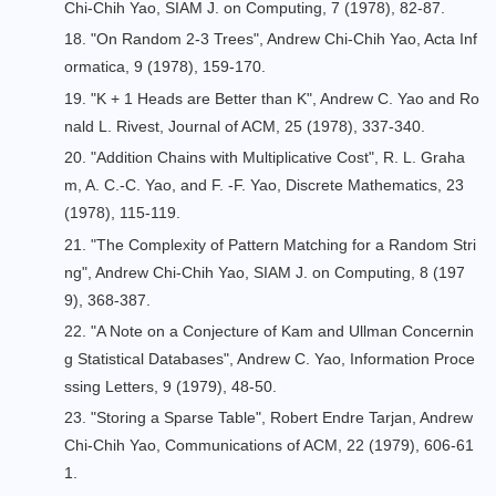
Chi-Chih Yao, SIAM J. on Computing, 7 (1978), 82-87.
18. "
On Random 2-3 Trees
", Andrew Chi-Chih Yao, Acta Inf
ormatica, 9 (1978), 159-170.
19. "
K + 1 Heads are Better than K
", Andrew C. Yao and Ro
nald L. Rivest, Journal of ACM, 25 (1978), 337-340.
20. "
Addition Chains with Multiplicative Cost
", R. L. Graha
m, A. C.-C. Yao, and F. -F. Yao, Discrete Mathematics, 23
(1978), 115-119.
21. "
The Complexity of Pattern Matching for a Random Stri
ng
", Andrew Chi-Chih Yao, SIAM J. on Computing, 8 (197
9), 368-387.
22. "
A Note on a Conjecture of Kam and Ullman Concernin
g Statistical Databases
", Andrew C. Yao, Information Proce
ssing Letters, 9 (1979), 48-50.
23. "
Storing a Sparse Table
", Robert Endre Tarjan, Andrew
Chi-Chih Yao, Communications of ACM, 22 (1979), 606-61
1.