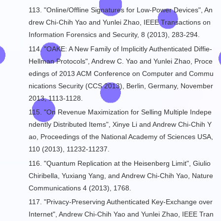
113. "
Online/Offline Signatures for Low-Power Devices
", An
drew Chi-Chih Yao and Yunlei Zhao, IEEE Transactions on
Information Forensics and Security, 8 (2013), 283-294.
114. "
OAKE: A New Family of Implicitly Authenticated Diffie-
Hellman Protocols
", Andrew C. Yao and Yunlei Zhao, Proce
edings of 2013 ACM Conference on Computer and Commu
nications Security (CCS 2013), Berlin, Germany, November
2013, 1113-1128.
115. "
On Revenue Maximization for Selling Multiple Indepe
ndently Distributed Items
", Xinye Li and Andrew Chi-Chih Y
ao, Proceedings of the National Academy of Sciences USA,
110 (2013), 11232-11237.
116. "
Quantum Replication at the Heisenberg Limit
", Giulio
Chiribella, Yuxiang Yang, and Andrew Chi-Chih Yao, Nature
Communications 4 (2013), 1768.
117. "
Privacy-Preserving Authenticated Key-Exchange over
Internet
", Andrew Chi-Chih Yao and Yunlei Zhao, IEEE Tran