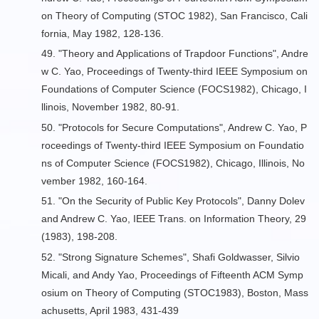
on Theory of Computing (STOC 1982), San Francisco, Cali
fornia, May 1982, 128-136.
49. "
Theory and Applications of Trapdoor Functions
", Andre
w C. Yao, Proceedings of Twenty-third IEEE Symposium on
Foundations of Computer Science (FOCS1982), Chicago, I
llinois, November 1982, 80-91.
50. "
Protocols for Secure Computations
", Andrew C. Yao, P
roceedings of Twenty-third IEEE Symposium on Foundatio
ns of Computer Science (FOCS1982), Chicago, Illinois, No
vember 1982, 160-164.
51. "
On the Security of Public Key Protocols
", Danny Dolev
and Andrew C. Yao, IEEE Trans. on Information Theory, 29
(1983), 198-208.
52. "
Strong Signature Schemes
", Shafi Goldwasser, Silvio
Micali, and Andy Yao, Proceedings of Fifteenth ACM Symp
osium on Theory of Computing (STOC1983), Boston, Mass
achusetts, April 1983, 431-439