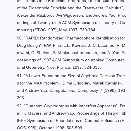
89. "
Read-Once Branching Programs, Rectangular Proofs
of the Pigeonhole Principle and the Transversal Calculus
",
Alexander Razborov, Avi Wigderson, and Andrew Yao, Proc
eedings of Twenty-ninth ACM Symposium on Theory of Co
mputing (STOC1997), May 1997, 739-784.
90. "
RAPID: Randomized Pharmacophore Identification for
Drug Design
", P.W. Finn, L.E. Kavraki, J.-C. Latombe, R. M
otwani, C. Shelton, S. Venkatasubramanian, and A. Yao, Pr
oceedings of 1997 ACM Symposium on Applied Computati
onal Geometry, Nice, France, 1997, 324-333.
91. "
A Lower Bound on the Size of Algebraic Decision Tree
s for the MAX Problem
", Dima Grigoriev, Marek Karpinski,
and Andrew Yao, Computational Complexity, 7 (1998), 193-
203.
92. "
Quantum Cryptography with Imperfect Apparatus
", Do
minic Mayers, and Andrew Yao, Proceedings of Thirty-ninth
IEEE Symposium on Foundations of Computer Science (F
OCS1998), October 1998, 503-509.