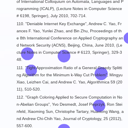
of International Colloquium on Automata, Languages and P
rogramming (ICALP), (Lecture Notes in Computer Science
# 6198, Springer), July 2010, 702-714.
110. "
Deniable Internet Key Exchange
", Andrew C. Yao, Fr
ances F. Yao, Yunlei Zhao, and Bin Zhu, Proceedings of th
e 8th International Conference on Applied Cryptography an
d Network Security (ACNS), Beijing, China, June 2010, (Le
cture Notes in Computer Science # 6123, Springer), 329-3
48.
111. "
Tight Approximation Ratio of a General Greedy Splitti
ng Algorithm for the Minimum k-Way Cut Problem
", Mingyu
Xiao, Leizhen Cai, and Andrew C. Yao, Algorithmica 59 (20
11), 510-520.
112. "
Graph Coloring Applied to Secure Computation in No
n-Abelian Groups
", Yvo Desmedt, Josef Pieprzyk, Ron Stei
nfeld, Xiaoming Sun, Christophe Tartary, Huaxiong Wang, a
nd Andrew Chi-Chih Yao, Journal of Cryptology, 25 (2012),
557-600.