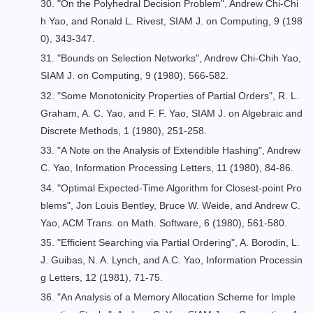
30. "
On the Polyhedral Decision Problem
", Andrew Chi-Chi
h Yao, and Ronald L. Rivest, SIAM J. on Computing, 9 (198
0), 343-347.
31. "
Bounds on Selection Networks
", Andrew Chi-Chih Yao,
SIAM J. on Computing, 9 (1980), 566-582.
32. "
Some Monotonicity Properties of Partial Orders
", R. L.
Graham, A. C. Yao, and F. F. Yao, SIAM J. on Algebraic and
Discrete Methods, 1 (1980), 251-258.
33. "
A Note on the Analysis of Extendible Hashing
", Andrew
C. Yao, Information Processing Letters, 11 (1980), 84-86.
34. "
Optimal Expected-Time Algorithm for Closest-point Pro
blems
", Jon Louis Bentley, Bruce W. Weide, and Andrew C.
Yao, ACM Trans. on Math. Software, 6 (1980), 561-580.
35. "
Efficient Searching via Partial Ordering
", A. Borodin, L.
J. Guibas, N. A. Lynch, and A.C. Yao, Information Processin
g Letters, 12 (1981), 71-75.
36. "
An Analysis of a Memory Allocation Scheme for Imple