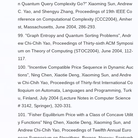
n Quantum Query Complexity Go?
" Xiaoming Sun, Andrew
C. Yao, and Shengyu Zhang, Proceedings of 19th IEEE Co
nference on Computational Complexity (CCC2004), Amher
st, Massachusetts, June 2004, 286-293.
99. "
Graph Entropy and Quantum Sorting Problems
", Andr
ew Chi-Chih Yao, Proceedings of Thirty-sixth ACM Symposi
um on Theory of Computing (STOC2004), June 2004, 112-
117.
100. "Incentive Compatible Price Sequence in Dynamic Auc
tions", Ning Chen, Xiaotie Deng, Xiaoming Sun, and Andre
w Chi-Chih Yao, Proceedings of Thirty-first International Co
lloquium on Automata, Languages and Programming, Turk
u, Finland, July 2004 (Lecture Notes in Computer Science
# 3142, Springer), 320-331.
101. "
Fisher Equilibrium Price with a Class of Concave Utilit
y Functions
" Ning Chen, Xiaotie Deng, Xiaoming Sun, and
Andrew Chi-Chih Yao, Proceedings of Twelfth Annual Euro
pean Symposium on Algorithms, Bergen, Norway, Septemb