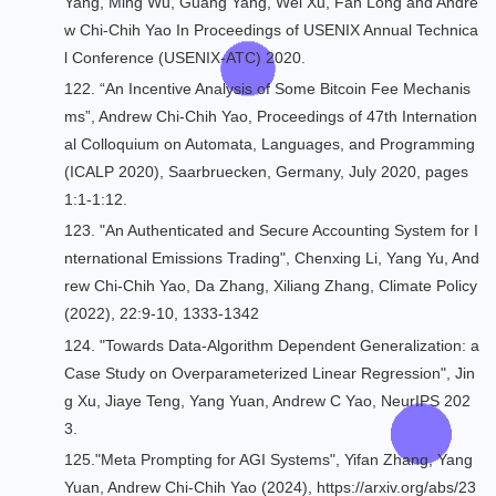
Yang, Ming Wu, Guang Yang, Wei Xu, Fan Long and Andre
w Chi-Chih Yao In Proceedings of USENIX Annual Technica
l Conference (USENIX-ATC) 2020.
122. “An Incentive Analysis of Some Bitcoin Fee Mechanis
ms”, Andrew Chi-Chih Yao, Proceedings of 47th Internation
al Colloquium on Automata, Languages, and Programming
(ICALP 2020), Saarbruecken, Germany, July 2020, pages
1:1-1:12.
123. "An Authenticated and Secure Accounting System for I
nternational Emissions Trading", Chenxing Li, Yang Yu, And
rew Chi-Chih Yao, Da Zhang, Xiliang Zhang, Climate Policy
(2022), 22:9-10, 1333-1342
124. "Towards Data-Algorithm Dependent Generalization: a
Case Study on Overparameterized Linear Regression", Jin
g Xu, Jiaye Teng, Yang Yuan, Andrew C Yao, NeurIPS 202
3.
125."Meta Prompting for AGI Systems", Yifan Zhang, Yang
Yuan, Andrew Chi-Chih Yao (2024), https://arxiv.org/abs/23