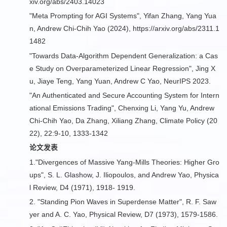
xiv.org/abs/2403.14023
"Meta Prompting for AGI Systems", Yifan Zhang, Yang Yua
n, Andrew Chi-Chih Yao (2024), https://arxiv.org/abs/2311.1
1482
"Towards Data-Algorithm Dependent Generalization: a Cas
e Study on Overparameterized Linear Regression", Jing X
u, Jiaye Teng, Yang Yuan, Andrew C Yao, NeurIPS 2023.
"An Authenticated and Secure Accounting System for Intern
ational Emissions Trading", Chenxing Li, Yang Yu, Andrew
Chi-Chih Yao, Da Zhang, Xiliang Zhang, Climate Policy (20
22), 22:9-10, 1333-1342
论文发表
1."
Divergences of Massive Yang-Mills Theories: Higher Gro
ups
", S. L. Glashow, J. Iliopoulos, and Andrew Yao, Physica
l Review, D4 (1971), 1918- 1919.
2. "
Standing Pion Waves in Superdense Matter
", R. F. Saw
yer and A. C. Yao, Physical Review, D7 (1973), 1579-1586.