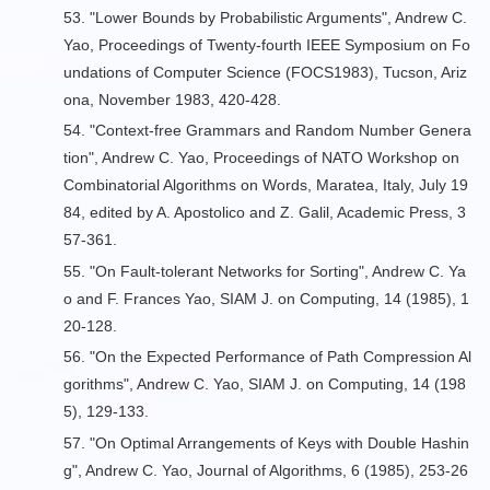
53. "
Lower Bounds by Probabilistic Arguments
", Andrew C.
Yao, Proceedings of Twenty-fourth IEEE Symposium on Fo
undations of Computer Science (FOCS1983), Tucson, Ariz
ona, November 1983, 420-428.
54. "
Context-free Grammars and Random Number Genera
tion
", Andrew C. Yao, Proceedings of NATO Workshop on
Combinatorial Algorithms on Words, Maratea, Italy, July 19
84, edited by A. Apostolico and Z. Galil, Academic Press, 3
57-361.
55. "
On Fault-tolerant Networks for Sorting
", Andrew C. Ya
o and F. Frances Yao, SIAM J. on Computing, 14 (1985), 1
20-128.
56. "
On the Expected Performance of Path Compression Al
gorithms
", Andrew C. Yao, SIAM J. on Computing, 14 (198
5), 129-133.
57. "
On Optimal Arrangements of Keys with Double Hashin
g
", Andrew C. Yao, Journal of Algorithms, 6 (1985), 253-26