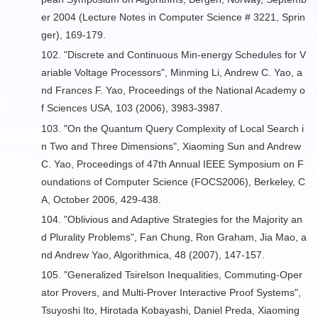
er 2004 (Lecture Notes in Computer Science # 3221, Sprin
ger), 169-179.
102. "
Discrete and Continuous Min-energy Schedules for V
ariable Voltage Processors
", Minming Li, Andrew C. Yao, a
nd Frances F. Yao, Proceedings of the National Academy o
f Sciences USA, 103 (2006), 3983-3987.
103. "
On the Quantum Query Complexity of Local Search i
n Two and Three Dimensions
", Xiaoming Sun and Andrew
C. Yao, Proceedings of 47th Annual IEEE Symposium on F
oundations of Computer Science (FOCS2006), Berkeley, C
A, October 2006, 429-438.
104. "
Oblivious and Adaptive Strategies for the Majority an
d Plurality Problems
", Fan Chung, Ron Graham, Jia Mao, a
nd Andrew Yao, Algorithmica, 48 (2007), 147-157.
105. "
Generalized Tsirelson Inequalities, Commuting-Oper
ator Provers, and Multi-Prover Interactive Proof Systems
",
Tsuyoshi Ito, Hirotada Kobayashi, Daniel Preda, Xiaoming