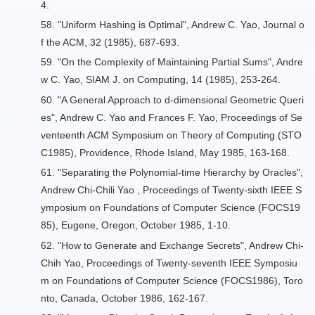
4.
58. "
Uniform Hashing is Optimal
", Andrew C. Yao, Journal o
f the ACM, 32 (1985), 687-693.
59. "
On the Complexity of Maintaining Partial Sums
", Andre
w C. Yao, SIAM J. on Computing, 14 (1985), 253-264.
60. "
A General Approach to d-dimensional Geometric Queri
es
", Andrew C. Yao and Frances F. Yao, Proceedings of Se
venteenth ACM Symposium on Theory of Computing (STO
C1985), Providence, Rhode Island, May 1985, 163-168.
61. "
Separating the Polynomial-time Hierarchy by Oracles
",
Andrew Chi-Chili Yao , Proceedings of Twenty-sixth IEEE S
ymposium on Foundations of Computer Science (FOCS19
85), Eugene, Oregon, October 1985, 1-10.
62. "
How to Generate and Exchange Secrets
", Andrew Chi-
Chih Yao, Proceedings of Twenty-seventh IEEE Symposiu
m on Foundations of Computer Science (FOCS1986), Toro
nto, Canada, October 1986, 162-167.