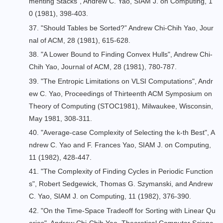
menting Stacks
", Andrew C. Yao, SIAM J. on Computing, 1
0 (1981), 398-403.
37. "
Should Tables be Sorted?
” Andrew Chi-Chih Yao, Jour
nal of ACM, 28 (1981), 615-628.
38. "
A Lower Bound to Finding Convex Hulls
", Andrew Chi-
Chih Yao, Journal of ACM, 28 (1981), 780-787.
39. "
The Entropic Limitations on VLSI Computations
", Andr
ew C. Yao, Proceedings of Thirteenth ACM Symposium on
Theory of Computing (STOC1981), Milwaukee, Wisconsin,
May 1981, 308-311.
40. "Average-case Complexity of Selecting the k-th Best", A
ndrew C. Yao and F. Frances Yao, SIAM J. on Computing,
11 (1982), 428-447.
41. "
The Complexity of Finding Cycles in Periodic Function
s
", Robert Sedgewick, Thomas G. Szymanski, and Andrew
C. Yao, SIAM J. on Computing, 11 (1982), 376-390.
42. "
On the Time-Space Tradeoff for Sorting with Linear Qu