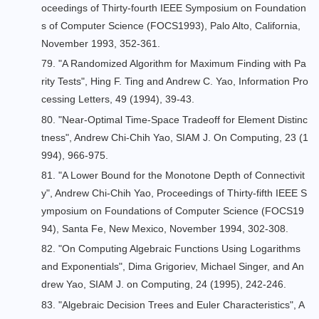
oceedings of Thirty-fourth IEEE Symposium on Foundation
s of Computer Science (FOCS1993), Palo Alto, California,
November 1993, 352-361.
79. "
A Randomized Algorithm for Maximum Finding with Pa
rity Tests
", Hing F. Ting and Andrew C. Yao, Information Pro
cessing Letters, 49 (1994), 39-43.
80. "
Near-Optimal Time-Space Tradeoff for Element Distinc
tness
", Andrew Chi-Chih Yao, SIAM J. On Computing, 23 (1
994), 966-975.
81. "
A Lower Bound for the Monotone Depth of Connectivit
y
", Andrew Chi-Chih Yao, Proceedings of Thirty-fifth IEEE S
ymposium on Foundations of Computer Science (FOCS19
94), Santa Fe, New Mexico, November 1994, 302-308.
82. "On Computing Algebraic Functions Using Logarithms
and Exponentials", Dima Grigoriev, Michael Singer, and An
drew Yao, SIAM J. on Computing, 24 (1995), 242-246.
83. "
Algebraic Decision Trees and Euler Characteristics
", A