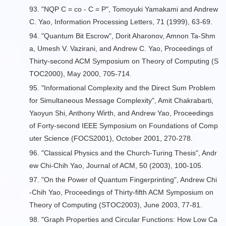
93. "
NQP C = co - C = P
", Tomoyuki Yamakami and Andrew
C. Yao, Information Processing Letters, 71 (1999), 63-69.
94. "
Quantum Bit Escrow
", Dorit Aharonov, Amnon Ta-Shm
a, Umesh V. Vazirani, and Andrew C. Yao, Proceedings of
Thirty-second ACM Symposium on Theory of Computing (S
TOC2000), May 2000, 705-714.
95. "
Informational Complexity and the Direct Sum Problem
for Simultaneous Message Complexity
", Amit Chakrabarti,
Yaoyun Shi, Anthony Wirth, and Andrew Yao, Proceedings
of Forty-second IEEE Symposium on Foundations of Comp
uter Science (FOCS2001), October 2001, 270-278.
96. "
Classical Physics and the Church-Turing Thesis
", Andr
ew Chi-Chih Yao, Journal of ACM, 50 (2003), 100-105.
97. "
On the Power of Quantum Fingerprinting
", Andrew Chi
-Chih Yao, Proceedings of Thirty-fifth ACM Symposium on
Theory of Computing (STOC2003), June 2003, 77-81.
98. "
Graph Properties and Circular Functions: How Low Ca