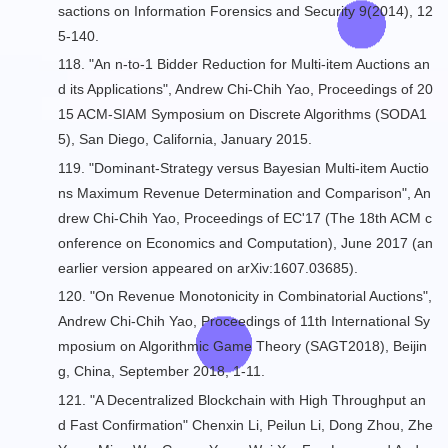
sactions on Information Forensics and Security 9(2014), 12
5-140.
118. "
An n-to-1 Bidder Reduction for Multi-item Auctions an
d its Applications
", Andrew Chi-Chih Yao, Proceedings of 20
15 ACM-SIAM Symposium on Discrete Algorithms (SODA1
5), San Diego, California, January 2015.
119. "
Dominant-Strategy versus Bayesian Multi-item Auctio
ns Maximum Revenue Determination and Comparison
", An
drew Chi-Chih Yao, Proceedings of EC'17 (The 18th ACM c
onference on Economics and Computation), June 2017 (an
earlier version appeared on
arXiv:1607.03685
).
120. "
On Revenue Monotonicity in Combinatorial Auctions
",
Andrew Chi-Chih Yao, Proceedings of 11th International Sy
mposium on Algorithmic Game Theory (SAGT2018), Beijin
g, China, September 2018, 1-11.
121. "
A Decentralized Blockchain with High Throughput an
d Fast Confirmation
" Chenxin Li, Peilun Li, Dong Zhou, Zhe