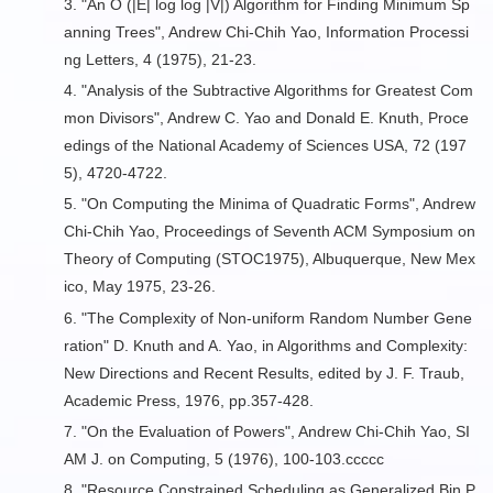
3. "
An O (|E| log log |V|) Algorithm for Finding Minimum Sp
anning Trees
", Andrew Chi-Chih Yao, Information Processi
ng Letters, 4 (1975), 21-23.
4. "
Analysis of the Subtractive Algorithms for Greatest Com
mon Divisors
", Andrew C. Yao and Donald E. Knuth, Proce
edings of the National Academy of Sciences USA, 72 (197
5), 4720-4722.
5. "
On Computing the Minima of Quadratic Forms
", Andrew
Chi-Chih Yao, Proceedings of Seventh ACM Symposium on
Theory of Computing (STOC1975), Albuquerque, New Mex
ico, May 1975, 23-26.
6. "The Complexity of Non-uniform Random Number Gene
ration" D. Knuth and A. Yao, in Algorithms and Complexity:
New Directions and Recent Results, edited by J. F. Traub,
Academic Press, 1976, pp.357-428.
7. "
On the Evaluation of Powers
", Andrew Chi-Chih Yao, SI
AM J. on Computing, 5 (1976), 100-103.ccccc
8. "
Resource Constrained Scheduling as Generalized Bin P