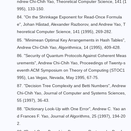
ndrew Chi-Chih Yao, Theoretical Computer Science, 141 (1
995), 133-150.
84. "
On the Shrinkage Exponent for Read-Once Formula
e
", Johan Håstad, Alexander Razborov, and Andrew Yao, T
heoretical Computer Science, 141 (1995), 269-282.
85. "
Minimean Optimal Key Arrangements in Hash Tables
",
Andrew Chi-Chih Yao, Algorithmica, 14 (1995), 409-428.
86. "
Security of Quantum Protocols Against Coherent Meas
urements
", Andrew Chi-Chih Yao, Proceedings of Twenty-s
eventh ACM Symposium on Theory of Computing (STOC1
995), Las Vegas, Nevada, May 1995, 67-75.
87. "
Decision Tree Complexity and Betti Numbers
", Andrew
Chi-Chih Yao, Journal of Computer and Systems Sciences,
55 (1997), 36-43.
88. "
Dictionary Look-Up with One Error
", Andrew C. Yao an
d Frances F. Yao, Journal of Algorithms, 25 (1997), 194-20
2.