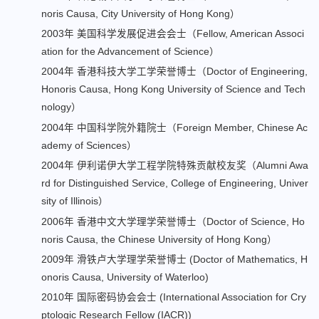
noris Causa, City University of Hong Kong）
2003年
美国科学发展促进会会士（Fellow, American Associ
ation for the Advancement of Science）
2004年
香港科技大学工学荣誉博士（Doctor of Engineering,
Honoris Causa, Hong Kong University of Science and Tech
nology）
2004年
中国科学院外籍院士（Foreign Member, Chinese Ac
ademy of Sciences）
2004年
伊利诺伊大学工程学院特殊贡献校友奖（Alumni Awa
rd for Distinguished Service, College of Engineering, Univer
sity of Illinois）
2006年
香港中文大学理学荣誉博士（Doctor of Science, Ho
noris Causa, the Chinese University of Hong Kong）
2009年 滑铁卢大学理学荣誉博士 (Doctor of Mathematics, H
onoris Causa, University of Waterloo)
2010年 国际密码协会会士 (International Association for Cry
ptologic Research Fellow (IACR))