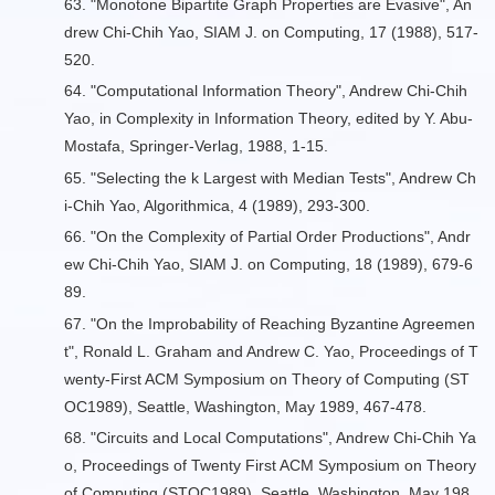
63.
"Monotone Bipartite Graph Properties are Evasive
", An
drew Chi-Chih Yao, SIAM J. on Computing, 17 (1988), 517-
520.
64. "
Computational Information Theory
", Andrew Chi-Chih
Yao, in Complexity in Information Theory, edited by Y. Abu-
Mostafa, Springer-Verlag, 1988, 1-15.
65.
"Selecting the k Largest with Median Tests",
Andrew Ch
i-Chih Yao, Algorithmica, 4 (1989), 293-300.
66. "
On the Complexity of Partial Order Productions
", Andr
ew Chi-Chih Yao, SIAM J. on Computing, 18 (1989), 679-6
89.
67. "
On the Improbability of Reaching Byzantine Agreemen
t
", Ronald L. Graham and Andrew C. Yao, Proceedings of T
wenty-First ACM Symposium on Theory of Computing (ST
OC1989), Seattle, Washington, May 1989, 467-478.
68. "
Circuits and Local Computations
", Andrew Chi-Chih Ya
o, Proceedings of Twenty First ACM Symposium on Theory
of Computing (STOC1989), Seattle, Washington, May 198