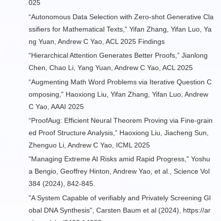
025
“Autonomous Data Selection with Zero-shot Generative Cla
ssifiers for Mathematical Texts,” Yifan Zhang, Yifan Luo, Ya
ng Yuan, Andrew C Yao, ACL 2025 Findings
“Hierarchical Attention Generates Better Proofs,” Jianlong
Chen, Chao Li, Yang Yuan, Andrew C Yao, ACL 2025
“Augmenting Math Word Problems via Iterative Question C
omposing,” Haoxiong Liu, Yifan Zhang, Yifan Luo, Andrew
C Yao, AAAI 2025
“ProofAug: Efficient Neural Theorem Proving via Fine-grain
ed Proof Structure Analysis,” Haoxiong Liu, Jiacheng Sun,
Zhenguo Li, Andrew C Yao, ICML 2025
"Managing Extreme AI Risks amid Rapid Progress," Yoshu
a Bengio, Geoffrey Hinton, Andrew Yao, et al., Science Vol
384 (2024), 842-845.
"A System Capable of verifiably and Privately Screening Gl
obal DNA Synthesis", Carsten Baum et al (2024), https://ar