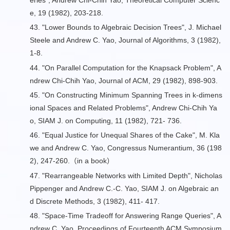
eries
", Andrew Chi-Chih Yao, Theoretical Computer Scienc
e, 19 (1982), 203-218.
43. "
Lower Bounds to Algebraic Decision Trees
", J. Michael
Steele and Andrew C. Yao, Journal of Algorithms, 3 (1982),
1-8.
44. "
On Parallel Computation for the Knapsack Problem
", A
ndrew Chi-Chih Yao, Journal of ACM, 29 (1982), 898-903.
45. "
On Constructing Minimum Spanning Trees in k-dimens
ional Spaces and Related Problems
", Andrew Chi-Chih Ya
o, SIAM J. on Computing, 11 (1982), 721- 736.
46. "Equal Justice for Unequal Shares of the Cake", M. Kla
we and Andrew C. Yao, Congressus Numerantium, 36 (198
2), 247-260.（in a book）
47. "
Rearrangeable Networks with Limited Depth
", Nicholas
Pippenger and Andrew C.-C. Yao, SIAM J. on Algebraic an
d Discrete Methods, 3 (1982), 411- 417.
48. "
Space-Time Tradeoff for Answering Range Queries
", A
ndrew C. Yao, Proceedings of Fourteenth ACM Symposium