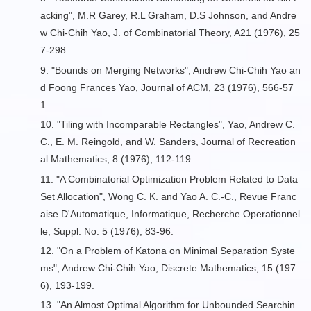
acking
", M.R Garey, R.L Graham, D.S Johnson, and Andre
w Chi-Chih Yao, J. of Combinatorial Theory, A21 (1976), 25
7-298.
9. "
Bounds on Merging Networks
", Andrew Chi-Chih Yao an
d Foong Frances Yao, Journal of ACM, 23 (1976), 566-57
1.
10. "Tiling with Incomparable Rectangles", Yao, Andrew C.
C., E. M. Reingold, and W. Sanders, Journal of Recreation
al Mathematics, 8 (1976), 112-119.
11. "A Combinatorial Optimization Problem Related to Data
Set Allocation", Wong C. K. and Yao A. C.-C., Revue Franc
aise D'Automatique, Informatique, Recherche Operationnel
le, Suppl. No. 5 (1976), 83-96.
12. "
On a Problem of Katona on Minimal Separation Syste
ms
", Andrew Chi-Chih Yao, Discrete Mathematics, 15 (197
6), 193-199.
13. "
An Almost Optimal Algorithm for Unbounded Searchin