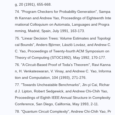
g, 20 (1991), 655-668.
74. "
Program Checkers for Probability Generation
", Sampa
th Kannan and Andrew Yao, Proceedings of Eighteenth Inte
rnational Colloquium on Automata, Languages and Progra
mming, Madrid, Spain, July 1991, 163-173.
75. "
Linear Decision Trees: Volume Estimates and Topologi
cal Bounds
", Anders Björner, László Lovász, and Andrew C.
C. Yao, Proceedings of Twenty-fourth ACM Symposium on
Theory of Computing (STOC1992), May 1992, 170-177.
76. "
A Circuit-Based Proof of Toda's Theorem
", Ravi Kanna
n, H. Venkateswaran, V. Vinay, and Andrew C. Yao, Informa
tion and Computation, 104 (1993), 271-276.
77. "
Towards Uncheatable Benchmarks
", Jin-yi Cai, Richar
d J. Lipton, Robert Sedgewick, and Andrew Chi-Chih Yao,
Proceedings of Eighth IEEE Annual Structure in Complexity
Conference, San Diego, California, May 1993, 2-11.
78. "
Quantum Circuit Complexity
", Andrew Chi-Chih Yao, Pr