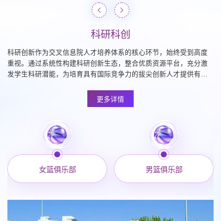
科研科创
科研创新作为交叉信息院人才培养体系的核心环节，始终受到高度
重视。通过系统性构建科研创新生态，整合优质资源平台，充分激
发学生科研潜能，为培育具有国际竞争力的拔尖创新人才提供有力
支撑。由姚班本科生自主创办的Yao Seminar，已成功邀请数十位海
内外学者开展深度学术对话，持续保持极高的师生参与热度；研究
更多详情
生分会主办的年度科研盛会暨博士生论坛，不仅成为展示前沿学术
成果的重要窗口，更构建了产学研协同创新的桥梁。此...
女篮俱乐部
男篮俱乐部