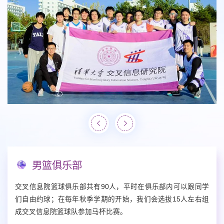
男篮俱乐部
交叉信息院篮球俱乐部共有90人，平时在俱乐部内可以跟同学
们自由约球；在每年秋季学期的开始，我们会选拔15人左右组
成交叉信息院篮球队参加马杯比赛。